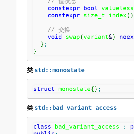
// 值状态
constexpr
bool
 valueless
constexpr
 size_t index
(
)
// 交换
void
 swap
(
variant
&
)
noex
}
;
}
类
std::monostate
struct
 monostate
{
}
;
类
std::bad_variant_access
class
 bad_variant_access 
:
p
public
: