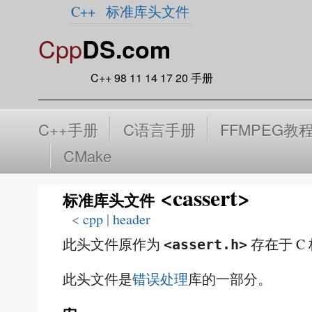
C++
标准库头文件
Cpp
DS.com
C++ 98 11 14 17 20 手册
C++手册
C语言手册
FFMPEG教
CMake
<cassert>
标准库头文件
<
cpp
‎ |
header
此头文件原作为
存在于 C
<assert.h>
此头文件是
错误处理
库的一部分。