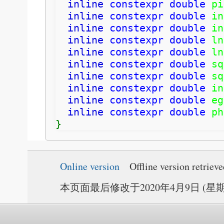
inline
constexpr
double
 pi
inline
constexpr
double
 in
inline
constexpr
double
 in
inline
constexpr
double
 ln
inline
constexpr
double
 ln
inline
constexpr
double
 sq
inline
constexpr
double
 sq
inline
constexpr
double
 in
inline
constexpr
double
 eg
inline
constexpr
double
 ph
}
Online version
Offline version retriev
本页面最后修改于2020年4月9日 (星期四